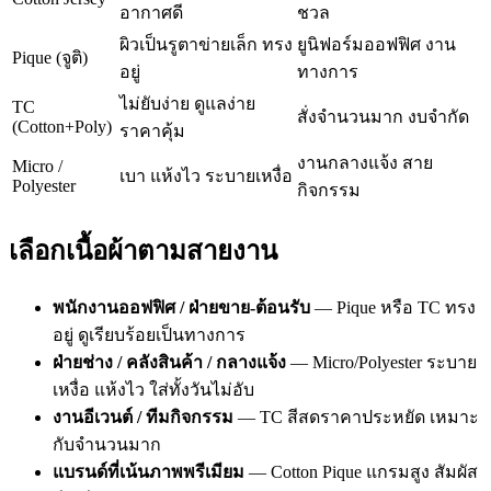
อากาศดี
ชวล
ผิวเป็นรูตาข่ายเล็ก ทรง
ยูนิฟอร์มออฟฟิศ งาน
Pique (จูติ)
อยู่
ทางการ
ไม่ยับง่าย ดูแลง่าย
TC
สั่งจำนวนมาก งบจำกัด
(Cotton+Poly)
ราคาคุ้ม
งานกลางแจ้ง สาย
Micro /
เบา แห้งไว ระบายเหงื่อ
Polyester
กิจกรรม
เลือกเนื้อผ้าตามสายงาน
พนักงานออฟฟิศ / ฝ่ายขาย-ต้อนรับ
— Pique หรือ TC ทรง
อยู่ ดูเรียบร้อยเป็นทางการ
ฝ่ายช่าง / คลังสินค้า / กลางแจ้ง
— Micro/Polyester ระบาย
เหงื่อ แห้งไว ใส่ทั้งวันไม่อับ
งานอีเวนต์ / ทีมกิจกรรม
— TC สีสดราคาประหยัด เหมาะ
กับจำนวนมาก
แบรนด์ที่เน้นภาพพรีเมียม
— Cotton Pique แกรมสูง สัมผัส