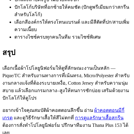
ปักโลโก้บริษัทที่อกซ้ายให้คมชัด (ปักดูพรีเมียมกว่าสกรีน
สำหรับโลโก้)
เลือกสีองค์กรให้ตรงโทนแบรนด์ และมีสีตัดที่ปก/สาบเพิ่ม
ความเนี้ยบ
ตารางไซซ์ครบทุกคนในทีม รวมไซซ์พิเศษ
สรุป
เลือกเนื้อผ้าโปโลยูนิฟอร์มให้ดูที่ลักษณะงานเป็นหลัก —
Pique/TC สำหรับงานทางการที่เน้นทรง, Micro/Polyester สำหรับ
งานกลางแจ้งที่ต้องระบายเหงื่อ, Cotton Jersey สำหรับความนุ่ม
สบาย แล้วเลือกแกรมกลาง–สูงให้ทนการซักบ่อย เสริมด้วยงาน
ปักโลโก้ให้ดูโปร
อยากเข้าใจคุณสมบัติผ้าคอตตอนลึกขึ้น อ่าน
ผ้าคอตตอนมีกี่
เกรด
และดูวิธีรักษาเสื้อให้สีไม่ตกที่
การดูแลรักษาเสื้อสกรีน
ต้องการสั่งทำโปโลยูนิฟอร์ม ปรึกษาทีมงาน Thana Plus 153 ได้
เลย