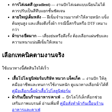
การไล่เฉดสี (gradient)
— งานปักไล่เฉดแบบเนียนไม่ได้
ควรปรับเป็นสีทึบแยกชั้นชัดเจน
ลายใหญ่เต็มหลัง
— ฝีเข็มจำนวนมากทำให้ลายหนัก แข็ง
ต้นทุนสูง และเสี่ยงดึงรั้งผ้า กรณีนี้สกรีนหรือ DTF เหมาะ
กว่า
ผ้าบาง/ยืดมาก
— เสี่ยงย่นหรือดึงรั้ง ต้องเลือกแผ่นซับและ
ความหนาแน่นฝีเข็มให้เหมาะ
เลือกเทคนิคตามงานจริง
ใช้แนวทางนี้ตัดสินใจได้เร็ว
เสื้อโปโล/ยูนิฟอร์มบริษัท หมวก แจ็คเก็ต
→ งานปัก ให้ลุ
คมืออาชีพและทนการใช้งานหนัก ดูแนวทางเลือกผ้าได้ที่
คู่มือเลือกเนื้อผ้าเสื้อโปโลยูนิฟอร์ม
ผ้ากันเปื้อนร้านอาหาร/คาเฟ่
→ ปักโลโก้เล็กที่อกช่วย
เสริมภาพแบรนด์ อ่านเพิ่มที่
คู่มือสั่งทำผ้ากันเปื้อนร้าน
อาหารและคาเฟ่