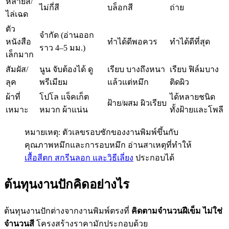
หลายสี/
ไม่กี่สี
บล็อกสี
ถ่าย
ไล่เฉด
ตัว
จำกัด (อ่านออก
หนังสือ
ทำได้ดีพอควร
ทำได้ดีที่สุด
ราว 4–5 มม.)
เล็กมาก
สัมผัส/
นูน จับต้องได้ ดู
เรียบ บางถึงหนา
เรียบ ฟิล์มบาง
ลุค
พรีเมียม
แล้วแต่หมึก
ติดผิว
ผ้าที่
โปโล แจ็คเก็ต
ได้หลายชนิด
ฝ้าย/ผสม ผิวเรียบ
เหมาะ
หมวก ผ้าแน่น
ทั้งฝ้ายและโพลี
หมายเหตุ: ตัวเลขรอบซักของงานพิมพ์ขึ้นกับ
คุณภาพหมึกและการอบหมึก อ่านสาเหตุที่ทำให้
เสื้อสีตก สกรีนลอก และวิธีเลี่ยง
ประกอบได้
ต้นทุนงานปักคิดอย่างไร
ต้นทุนงานปักต่างจากงานพิมพ์ตรงที่
คิดตามจำนวนฝีเข็ม ไม่ใช่
จำนวนสี
โครงสร้างราคามักประกอบด้วย