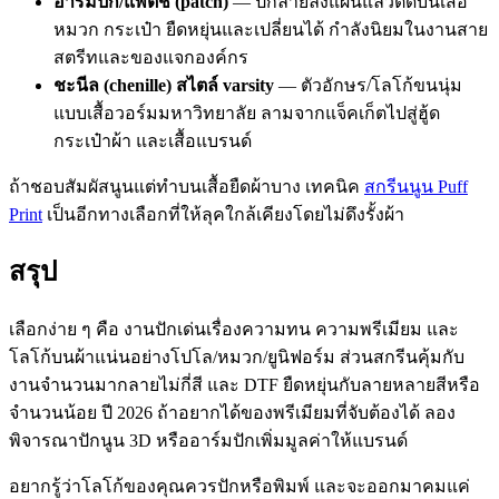
อาร์มปัก/แพตช์ (patch)
— ปักลายลงแผ่นแล้วติดบนเสื้อ
หมวก กระเป๋า ยืดหยุ่นและเปลี่ยนได้ กำลังนิยมในงานสาย
สตรีทและของแจกองค์กร
ชะนีล (chenille) สไตล์ varsity
— ตัวอักษร/โลโก้ขนนุ่ม
แบบเสื้อวอร์มมหาวิทยาลัย ลามจากแจ็คเก็ตไปสู่ฮู้ด
กระเป๋าผ้า และเสื้อแบรนด์
ถ้าชอบสัมผัสนูนแต่ทำบนเสื้อยืดผ้าบาง เทคนิค
สกรีนนูน Puff
Print
เป็นอีกทางเลือกที่ให้ลุคใกล้เคียงโดยไม่ดึงรั้งผ้า
สรุป
เลือกง่าย ๆ คือ งานปักเด่นเรื่องความทน ความพรีเมียม และ
โลโก้บนผ้าแน่นอย่างโปโล/หมวก/ยูนิฟอร์ม ส่วนสกรีนคุ้มกับ
งานจำนวนมากลายไม่กี่สี และ DTF ยืดหยุ่นกับลายหลายสีหรือ
จำนวนน้อย ปี 2026 ถ้าอยากได้ของพรีเมียมที่จับต้องได้ ลอง
พิจารณาปักนูน 3D หรืออาร์มปักเพิ่มมูลค่าให้แบรนด์
อยากรู้ว่าโลโก้ของคุณควรปักหรือพิมพ์ และจะออกมาคมแค่