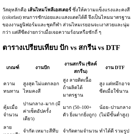
วัสดุหลักคือ
เส้นไหมโพลีเอสเตอร์
ซึ่งให้ความแข็งแรงและคงสี
(colorfast) ทนการซักบ่อยและแสงแดดได้ดี จึงเป็นไหมมาตรฐาน
ของงานยูนิฟอร์มและชุดกีฬา ส่วนไหมเรยอนจะเงาสวยและนุ่ม
กว่า แต่สีซีดง่ายกว่าเมื่อเจอความร้อนหรือซักถี่ ๆ
ตารางเปรียบเทียบ ปัก vs สกรีน vs DTF
งานสกรีน (ซิลค์
เกณฑ์
งานปัก
งาน DTF
สกรีน)
สูง ลายติดเนื้อ
ความ
สูงสุด ไม่แตกลอก
สูง แต่หมึกอาจ
ถ้าผลิตได้
ทนทาน
ไหมคงสี
ซีดเมื่อใช้นาน
มาตรฐาน
ปานกลาง–มาก (มี
คุ้มเมื่อ
มาก (50–100+
น้อย–ปานกลาง
ค่าเซ็ตอัปครั้ง
จำนวน
ตัว ยิ่งมากยิ่งถูก)
(ไม่มีขั้นต่ำสูง)
เดียว)
ลาย
จำกัด เหมาะสีทึบ
จำกัดตามจำนวน
ทำได้ดี รวมรูป