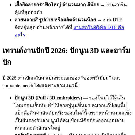
เสื้อยืดลายกราฟิกใหญ่ จำนวนมาก สีน้อย
→ งานสกรีน
คุ้มที่สุดต่อตัว
ลายหลายสี รูปถ่าย หรือผลิตจำนวนน้อย
→ งาน DTF
ยืดหยุ่นสุด อ่านหลักการได้ที่
งานสกรีนดิจิทัล DTF คือ
อะไร
เทรนด์งานปักปี 2026: ปักนูน 3D และอาร์ม
ปัก
ปี 2026 งานปักกลับมาเป็นพระเอกของ “ของพรีเมียม” และ
corporate merch โดยเฉพาะสามแนวนี้
ปักนูน 3D (Puff / 3D embroidery)
— รองโฟมไว้ใต้เส้น
ไหมก่อนเย็บทับ ทำให้ลายฟูนูนขึ้นมา หมวกแก๊ป/สแน็ป
แบ็กคือสินค้าอันดับหนึ่งของสไตล์นี้ เพราะหน้าหมวกแข็ง
เป็นผืนรองรับลายนูนได้คม ข้อแม้คือต้องออกแบบลาย
หนาและตัวอักษรใหญ่