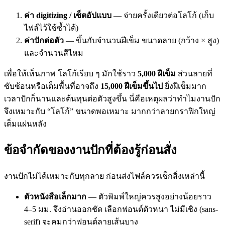
ค่า digitizing / เซ็ตอัปแบบ
— จ่ายครั้งเดียวต่อโลโก้ (เก็บ
ไฟล์ไว้ใช้ซ้ำได้)
ค่าปักต่อตัว
— ขึ้นกับจำนวนฝีเข็ม ขนาดลาย (กว้าง × สูง)
และจำนวนสีไหม
เพื่อให้เห็นภาพ โลโก้เรียบ ๆ มักใช้ราว
5,000 ฝีเข็ม
ส่วนลายที่
ซับซ้อนหรือเต็มพื้นที่อาจถึง
15,000 ฝีเข็มขึ้นไป
ยิ่งฝีเข็มมาก
เวลาปักก็นานและต้นทุนต่อตัวสูงขึ้น นี่คือเหตุผลว่าทำไมงานปัก
จึงเหมาะกับ “โลโก้” ขนาดพอเหมาะ มากกว่าลายกราฟิกใหญ่
เต็มแผ่นหลัง
ข้อจำกัดของงานปักที่ต้องรู้ก่อนสั่ง
งานปักไม่ได้เหมาะกับทุกลาย ก่อนส่งไฟล์ควรเช็กสิ่งเหล่านี้
ตัวหนังสือเล็กมาก
— ตัวพิมพ์ใหญ่ควรสูงอย่างน้อยราว
4–5 มม. จึงอ่านออกชัด เลือกฟอนต์ตัวหนา ไม่มีเชิง (sans-
serif) จะคมกว่าฟอนต์ลายเส้นบาง