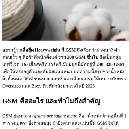
อยากรู้ว่า
เสื้อยืด Heavyweight กี่ GSM
ถึงเรียกว่าผ้าหนา? คำ
ตอบเร็ว ๆ คือผ้าที่หนักตั้งแต่
ราว 200 GSM ขึ้นไป
ถือเป็นกลุ่ม
เฮฟวี่เวต และเสื้อสตรีทแวร์พรีเมียมยุคนี้มักอยู่ที่
240–320 GSM
เพื่อให้ทรงอยู่ตัวและสัมผัสแน่นหนา บทความนี้สรุปช่วงน้ำหนัก
ผ้าทั้งหมด วิธีเทียบหน่วยออนซ์ และเลือกแกรมให้เหมาะกับทรง
Oversized และ Boxy Fit ที่กำลังมาแรงในปี 2026
GSM คืออะไร และทำไมถึงสำคัญ
GSM ย่อมาจาก
grams per square metre
คือ “น้ำหนักผ้าต่อพื้นที่ 1
ตารางเมตร” ยิ่งตัวเลขสูง ผ้ายิ่งหนาและแน่นขึ้น GSM ไม่ได้