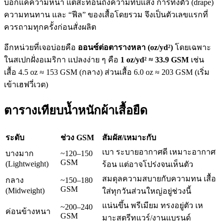
บอกแค่ความหนา แต่สะท้อนถึงความทึบแสง การทิ้งตัว (drape)
ความทนทาน และ “ฟีล” ของเสื้อโดยรวม จึงเป็นตัวเลขแรกที่
ควรถามทุกครั้งก่อนสั่งผลิต
อีกหน่วยที่เจอบ่อยคือ
ออนซ์ต่อตารางหลา (oz/yd²)
โดยเฉพาะ
ในสเปกฝั่งอเมริกา แปลงง่าย ๆ คือ
1 oz/yd² ≈ 33.9 GSM
เช่น
เสื้อ 4.5 oz ≈ 153 GSM (กลาง) ส่วนเสื้อ 6.0 oz ≈ 203 GSM (เริ่ม
เข้าเฮฟวี่เวต)
ตารางเทียบน้ำหนักผ้าเสื้อยืด
ระดับ
ช่วง GSM
สัมผัส/เหมาะกับ
เบา ระบายอากาศดี เหมาะอากาศ
บางมาก
~120–150
GSM
(Lightweight)
ร้อน แต่อาจโปร่งจนเห็นตัว
สมดุลความสบายกับความทน เสื้อ
กลาง
~150–180
GSM
(Midweight)
ใส่ทุกวันส่วนใหญ่อยู่ช่วงนี้
แน่นขึ้น พรีเมียม ทรงอยู่ตัว เห
~200–240
ค่อนข้างหนา
GSM
มาะสตรีทแวร์/งานแบรนด์