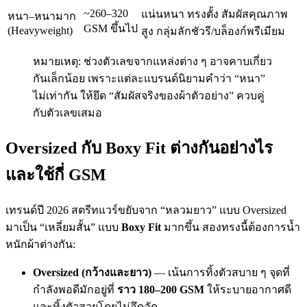
~260–320
แน่นหนา ทรงตั้ง สัมผัสคุณภาพ
หนา–หนามาก
GSM ขึ้นไป
(Heavyweight)
สูง กลุ่มลักชัวรี/บล็องก์พรีเมียม
หมายเหตุ: ช่วงตัวเลขจากแหล่งต่าง ๆ อาจคาบเกี่ยว
กันเล็กน้อย เพราะแต่ละแบรนด์นิยามคำว่า “หนา”
ไม่เท่ากัน ให้ยึด “สัมผัสจริงของผ้าตัวอย่าง” ควบคู่
กับตัวเลขเสมอ
Oversized กับ Boxy Fit ต่างกันอย่างไร
และใช้กี่ GSM
เทรนด์ปี 2026 สตรีทแวร์ขยับจาก “หลวมยาว” แบบ Oversized
มาเป็น “เหลี่ยมสั้น” แบบ
Boxy Fit
มากขึ้น สองทรงนี้ต้องการน้ำ
หนักผ้าต่างกัน:
Oversized (กว้างและยาว)
— เน้นการทิ้งตัวสบาย ๆ จุดที่
กำลังพอดีมักอยู่ที่
ราว 180–200 GSM
ให้ระบายอากาศดี
และทิ้งตัวสวยโดยไม่อึดอัด