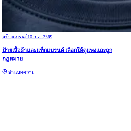
สร้างแบรนด์
10 ก.ค. 2569
ป้ายเสื้อผ้าและแท็กแบรนด์ เลือกให้ดูแพงและถูก
กฎหมาย
อ่านบทความ