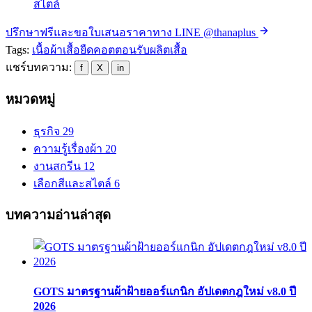
สไตล์
ปรึกษาฟรีและขอใบเสนอราคาทาง LINE @thanaplus
Tags:
เนื้อผ้า
เสื้อยืด
คอตตอน
รับผลิตเสื้อ
แชร์บทความ:
f
X
in
หมวดหมู่
ธุรกิจ
29
ความรู้เรื่องผ้า
20
งานสกรีน
12
เลือกสีและสไตล์
6
บทความอ่านล่าสุด
GOTS มาตรฐานผ้าฝ้ายออร์แกนิก อัปเดตกฎใหม่ v8.0 ปี
2026