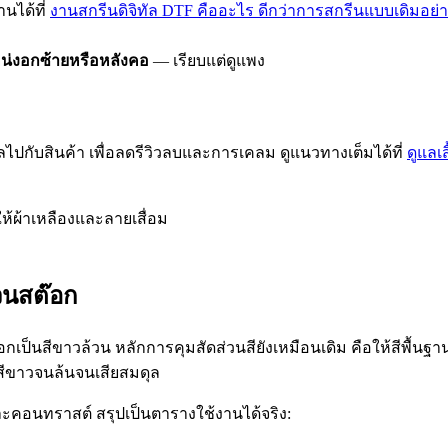
นได้ที่
งานสกรีนดิจิทัล DTF คืออะไร ดีกว่าการสกรีนแบบเดิมอย่
น่งอกซ้ายหรือหลังคอ
— เรียบแต่ดูแพง
ไปกับสินค้า เพื่อลดรีวิวลบและการเคลม ดูแนวทางเต็มได้ที่
ดูแลเ
ให้ผ้าเหลืองและลายเสื่อม
่วนสต๊อก
สต๊อกเป็นสีขาวล้วน หลักการคุมสัดส่วนสียังเหมือนเดิม คือให้สีพื้
ิ่มสีขาวจนล้นจนเสียสมดุล
ีและคอนทราสต์ สรุปเป็นตารางใช้งานได้จริง: