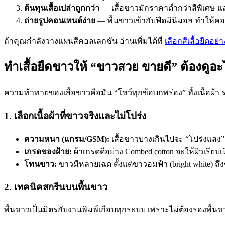
ต้นทุนเสื้อเปล่าถูกกว่า
— เสื้อขาวมักราคาต่ำกว่าสีพิเศษ 
ถ่ายรูปคอนเทนต์ง่าย
— พื้นขาวเข้ากับฟีดมินิมอล ทำให้
ถ้าคุณกำลังวางแผนสีคอลเลกชัน อ่านเพิ่มได้ที่
เลือกสีเสื้อยืดอย่า
ทำเสื้อยืดขาวให้ “ขาวสวย ขายดี” ต้องดูอะ
ความท้าทายของเสื้อขาวคือมัน “โชว์ทุกข้อบกพร่อง” ทั้งเนื้อผ้า ร
1. เลือกเนื้อผ้าที่ขาวจริงและไม่โปร่ง
ความหนา (แกรม/GSM):
เสื้อขาวบางเกินไปจะ “โปร่งแสง” 
เกรดของฝ้าย:
ผ้าเกรดดีอย่าง Combed cotton จะให้ผิวเรีย
โทนขาว:
ขาวมีหลายเฉด ตั้งแต่ขาวอมฟ้า (bright white) ถ
2. เทคนิคสกรีนบนพื้นขาว
พื้นขาวเป็นมิตรกับงานพิมพ์เกือบทุกระบบ เพราะไม่ต้องรองพื้นขา