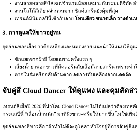
งานลายหลายสี/ไล่เฉด/จำนวนน้อย เหมาะกับระบบดิจิทัล อ่า
งานโลโก้สีเดียว/จำนวนมาก ซิลค์สกรีนยังคุ้มที่สุด
เทรนด์มินิมอลปีนี้เข้ากับลาย
โทนเดียว ขนาดเล็ก วางตำแห
3. การดูแลให้ขาวอยู่ทน
จุดอ่อนของเสื้อขาวคือเหลืองและหมองง่าย แนะนำให้แนบวิธีดูแล
ซักแยกจากผ้าสี โดยเฉพาะครั้งแรก ๆ
เลี่ยงน้ำยาฟอกขาวที่มีคลอรีนกับเสื้อมีลายสกรีน เพราะทำ
ตากในร่มหรือกลับด้านตาก ลดการอับเหลืองจากแดดจัด
จับคู่สี Cloud Dancer ให้ดูแพง และคุมสัดส
เทรนด์สีเสื้อปี 2026 ที่นำโดย Cloud Dancer ไม่ได้แปลว่าต้องเท
กระแสปีนี้ “เลื่อนน้ำหนัก” มาที่ฝั่งขาว–ครีมให้มากขึ้น ไม่ใช่เพ
จุดอ่อนของสีขาวคือ “ถ้าทำไม่ดีจะดูโหล” หัวใจอยู่ที่การจับคู่ส