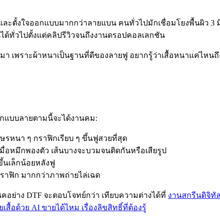
คาและตั้งใจออกแบบมากกว่าลายแบน คนทั่วไปมักเชื่อมโยงพื้นผิว 3 มิต
็นได้ทั่วไปตั้งแต่คลิปรีวิวจนถึงงานดรอปคอลเลกชัน
ลังมา เพราะผ้าหนาเป็นฐานที่ดีของลายฟู อยากรู้ว่าเสื้อหนาแค่ไหนถึ
ออกแบบลายตามนี้จะได้งานคม:
ษรหนา ๆ กราฟิกเรียบ ๆ ขึ้นฟูสวยที่สุด
มื่อหมึกพองตัว เส้นบางจะบวมจนติดกันหรือเสียรูป
้นเล็กน้อยหลังฟู
ราฟิก มากกว่าภาพถ่ายไล่เฉด
คอย่าง DTF จะตอบโจทย์กว่า เทียบความต่างได้ที่
งานสกรีนดิจิทั
้อด้วย AI ขายได้ไหม เรื่องลิขสิทธิ์ที่ต้องรู้