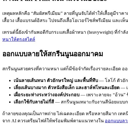
เหตุผลหลักคือ “สัมผัสพรีเมียม” ลายที่นูนจับได้ทำให้เสื้อดูมีรา
เสื้อวง เสื้อแบรนด์อิสระ ไปจนถึงเสื้อโอเวอร์ไซส์พรีเมียม และเห
เทรนด์นี้ยังเข้ากันพอดีกับกระแสเสื้อผ้าหนา (heavyweight) ที่กำ
หนาให้ตรงสไตล์
ออกแบบลายให้สกรีนนูนออกมาคม
สกรีนนูนสวยตรงที่ความหนา แต่ก็มีข้อจำกัดเรื่องรายละเอียด 
เน้นลายเส้นหนา ตัวอักษรใหญ่ และพื้นที่ทึบ
— โลโก้ ตัวอัก
เลี่ยงเส้นบางมาก ตัวหนังสือเล็ก และฮาล์ฟโทนละเอียด
— เ
เผื่อระยะห่างระหว่างองค์ประกอบ
— เพราะลายจะ “อ้วน” ขึ
เลือกใช้กับลายไม่กี่สี
— สกรีนนูนเหมาะกับงานสีน้อยแบบก
ถ้าลายของคุณเป็นภาพถ่าย ไล่เฉดละเอียด หรือหลายสีมาก เทคนิ
จาก AI ควรเตรียมไฟล์ให้พร้อมพิมพ์ตามแนวทางใน
ออกแบบลายเสื