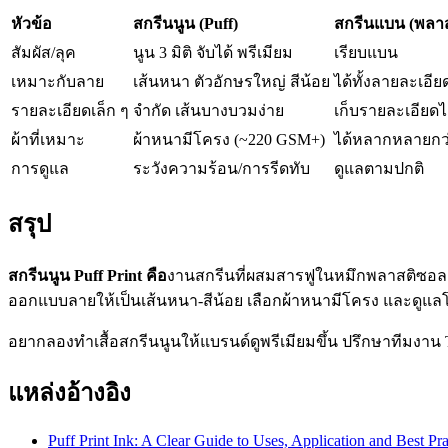
หัวข้อ
สกรีนนูน (Puff)
สกรีนแบน (พลา
สัมผัส/ลุค
นูน 3 มิติ จับได้ พรีเมียม
เรียบแบน
เหมาะกับลาย
เส้นหนา ตัวอักษรใหญ่ สีน้อย
ได้ทั้งลายละเอียด
รายละเอียดเล็ก ๆ
จำกัด เส้นบางบวมง่าย
เก็บรายละเอียดได
ผ้าที่เหมาะ
ผ้าหนามีโครง (~220 GSM+)
ได้หลากหลายกว
การดูแล
ระวังความร้อน/การรีดทับ
ดูแลตามปกติ
สรุป
สกรีนนูน Puff Print คือ
งานสกรีนที่ผสมสารฟูในหมึกพลาสติซอลแล้ว
ออกแบบลายให้เป็นเส้นหนา-สีน้อย เลือกผ้าหนามีโครง และดูแลโ
อยากลองทำเสื้อสกรีนนูนให้แบรนด์ดูพรีเมียมขึ้น ปรึกษาทีมงาน
แหล่งอ้างอิง
Puff Print Ink: A Clear Guide to Uses, Application and Best P