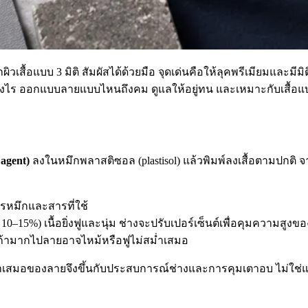
ิวเสื้อแบบ 3 มิติ สัมผัสได้ด้วยมือ จุดเด่นคือให้ลุคพรีเมียมและม
ย่างไร ออกแบบลายแบบไหนถึงคม ดูแลให้อยู่ทน และเหมาะกับเสื้อ
 agent)
ลงในหมึกพลาสติซอล (plastisol) แล้วพิมพ์ลงเสื้อตามปกติ จ
ตรหมึกและสารที่ใช้
0–15%) เนื้อยิ่งฟูและนุ่ม ช่างจะปรับเปอร์เซ็นต์เพื่อคุมความสูงข
่ ถ้ามากไปลายอาจไหม้หรือฟูไม่สม่ำเสมอ
ม่ำเสมอของลายจึงขึ้นกับประสบการณ์ช่างและการคุมเตาอบ ไม่ใช่แค