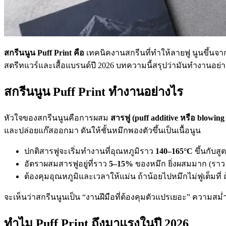
สกรีนนูน Puff Print คือ
เทคนิคงานสกรีนที่ทำให้ลายฟู นูนขึ้นจากผ
สตรีทแวร์และเสื้อแบรนด์ปี 2026 บทความนี้สรุปว่ามันทำงานอ
สกรีนนูน Puff Print ทำงานอย่างไร
หัวใจของสกรีนนูนคือการผสม
สารฟู (puff additive หรือ blowing
และปล่อยแก๊สออกมา ดันให้ชั้นหมึกพองตัวขึ้นเป็นเนื้อนูน
ปกติสารฟูจะเริ่มทำงานที่อุณหภูมิราว
140–165°C
ขึ้นกับสู
อัตราผสมสารฟูอยู่ที่ราว
5–15%
ของหมึก ยิ่งผสมมาก (ราว 1
ต้องคุมอุณหภูมิและเวลาให้แม่น ถ้าน้อยไปหมึกไม่ฟูเต็มที
จะเห็นว่าสกรีนนูนเป็น “งานฝีมือที่ต้องคุมตัวแปรเยอะ” ความส
ทำไม Puff Print ถึงมาแรงในปี 2026