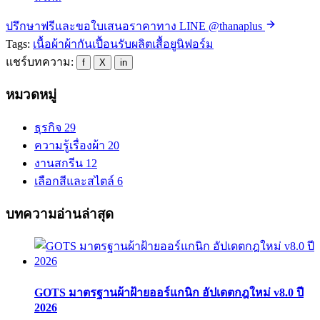
ปรึกษาฟรีและขอใบเสนอราคาทาง LINE @thanaplus
Tags:
เนื้อผ้า
ผ้ากันเปื้อน
รับผลิตเสื้อ
ยูนิฟอร์ม
แชร์บทความ:
f
X
in
หมวดหมู่
ธุรกิจ
29
ความรู้เรื่องผ้า
20
งานสกรีน
12
เลือกสีและสไตล์
6
บทความอ่านล่าสุด
GOTS มาตรฐานผ้าฝ้ายออร์แกนิก อัปเดตกฎใหม่ v8.0 ปี
2026