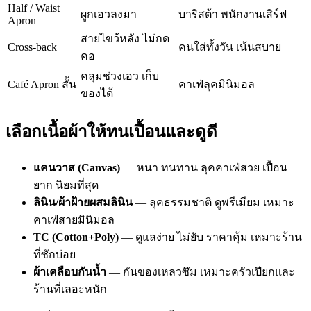
Half / Waist
ผูกเอวลงมา
บาริสต้า พนักงานเสิร์ฟ
Apron
สายไขว้หลัง ไม่กด
Cross-back
คนใส่ทั้งวัน เน้นสบาย
คอ
คลุมช่วงเอว เก็บ
Café Apron สั้น
คาเฟ่ลุคมินิมอล
ของได้
เลือกเนื้อผ้าให้ทนเปื้อนและดูดี
แคนวาส (Canvas)
— หนา ทนทาน ลุคคาเฟ่สวย เปื้อน
ยาก นิยมที่สุด
ลินิน/ผ้าฝ้ายผสมลินิน
— ลุคธรรมชาติ ดูพรีเมียม เหมาะ
คาเฟ่สายมินิมอล
TC (Cotton+Poly)
— ดูแลง่าย ไม่ยับ ราคาคุ้ม เหมาะร้าน
ที่ซักบ่อย
ผ้าเคลือบกันน้ำ
— กันของเหลวซึม เหมาะครัวเปียกและ
ร้านที่เลอะหนัก