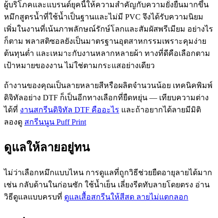
ผู้บริโภคและแบรนด์ยุคนี้ให้ความสำคัญกับความยั่งยืนมากขึ้น
หมึกสูตรน้ำที่ใช้น้ำเป็นฐานและไม่มี PVC จึงได้รับความนิยม
เพิ่มในงานที่เน้นภาพลักษณ์รักษ์โลกและสัมผัสพรีเมียม อย่างไร
ก็ตาม พลาสติซอลยังเป็นมาตรฐานอุตสาหกรรมเพราะคุมง่าย
ต้นทุนต่ำ และเหมาะกับงานหลากหลายผ้า ทางที่ดีคือเลือกตาม
เป้าหมายของงาน ไม่ใช่ตามกระแสอย่างเดียว
ถ้างานของคุณเป็นลายหลายสีหรือผลิตจำนวนน้อย เทคนิคพิมพ์
ดิจิทัลอย่าง DTF ก็เป็นอีกทางเลือกที่ยืดหยุ่น — เทียบความต่าง
ได้ที่
งานสกรีนดิจิทัล DTF คืออะไร
และถ้าอยากได้ลายมีมิติ
ลองดู
สกรีนนูน Puff Print
ดูแลให้ลายอยู่ทน
ไม่ว่าเลือกหมึกแบบไหน การดูแลที่ถูกวิธีช่วยยืดอายุลายได้มาก
เช่น กลับด้านในก่อนซัก ใช้น้ำเย็น เลี่ยงรีดทับลายโดยตรง อ่าน
วิธีดูแลแบบครบที่
ดูแลเสื้อสกรีนให้สีสด ลายไม่แตกลอก