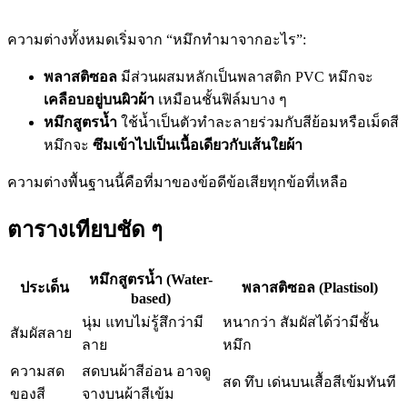
ความต่างทั้งหมดเริ่มจาก “หมึกทำมาจากอะไร”:
พลาสติซอล
มีส่วนผสมหลักเป็นพลาสติก PVC หมึกจะ
เคลือบอยู่บนผิวผ้า
เหมือนชั้นฟิล์มบาง ๆ
หมึกสูตรน้ำ
ใช้น้ำเป็นตัวทำละลายร่วมกับสีย้อมหรือเม็ดสี
หมึกจะ
ซึมเข้าไปเป็นเนื้อเดียวกับเส้นใยผ้า
ความต่างพื้นฐานนี้คือที่มาของข้อดีข้อเสียทุกข้อที่เหลือ
ตารางเทียบชัด ๆ
หมึกสูตรน้ำ (Water-
ประเด็น
พลาสติซอล (Plastisol)
based)
นุ่ม แทบไม่รู้สึกว่ามี
หนากว่า สัมผัสได้ว่ามีชั้น
สัมผัสลาย
ลาย
หมึก
ความสด
สดบนผ้าสีอ่อน อาจดู
สด ทึบ เด่นบนเสื้อสีเข้มทันที
ของสี
จางบนผ้าสีเข้ม