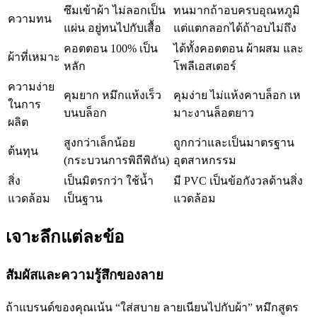
ซึมเข้าผ้า ไม่ลอกเป็น
ทนมากถ้าอบครบอุณหภูมิ
ความทน
แผ่น อยู่ทนไปกับเสื้อ
แต่แตกลอกได้ถ้าอบไม่ถึง
คอตตอน 100% เป็น
ได้ทั้งคอตตอน ผ้าผสม และ
ผ้าที่เหมาะ
หลัก
โพลีเอสเตอร์
ความง่าย
คุมยาก หมึกแห้งเร็ว
คุมง่าย ไม่แห้งคาบล็อก เห
ในการ
บนบล็อก
มาะงานล็อตยาว
ผลิต
สูงกว่าเล็กน้อย
ถูกกว่าและเป็นมาตรฐาน
ต้นทุน
(กระบวนการพิถีพิถัน)
อุตสาหกรรม
สิ่ง
เป็นมิตรกว่า ใช้น้ำ
มี PVC เป็นข้อกังวลด้านสิ่ง
แวดล้อม
เป็นฐาน
แวดล้อม
เจาะลึกแต่ละข้อ
สัมผัสและความรู้สึกของลาย
ถ้าแบรนด์ของคุณเน้น “ใส่สบาย ลายเนียนไปกับผ้า” หมึกสูตร