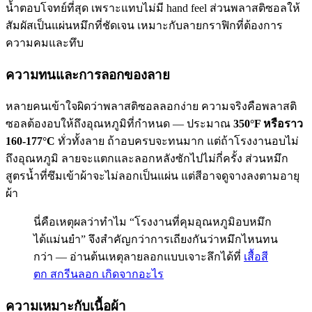
น้ำตอบโจทย์ที่สุด เพราะแทบไม่มี hand feel ส่วนพลาสติซอลให้
สัมผัสเป็นแผ่นหมึกที่ชัดเจน เหมาะกับลายกราฟิกที่ต้องการ
ความคมและทึบ
ความทนและการลอกของลาย
หลายคนเข้าใจผิดว่าพลาสติซอลลอกง่าย ความจริงคือพลาสติ
ซอลต้องอบให้ถึงอุณหภูมิที่กำหนด — ประมาณ
350°F หรือราว
160-177°C
ทั่วทั้งลาย ถ้าอบครบจะทนมาก แต่ถ้าโรงงานอบไม่
ถึงอุณหภูมิ ลายจะแตกและลอกหลังซักไปไม่กี่ครั้ง ส่วนหมึก
สูตรน้ำที่ซึมเข้าผ้าจะไม่ลอกเป็นแผ่น แต่สีอาจดูจางลงตามอายุ
ผ้า
นี่คือเหตุผลว่าทำไม “โรงงานที่คุมอุณหภูมิอบหมึก
ได้แม่นยำ” จึงสำคัญกว่าการเถียงกันว่าหมึกไหนทน
กว่า — อ่านต้นเหตุลายลอกแบบเจาะลึกได้ที่
เสื้อสี
ตก สกรีนลอก เกิดจากอะไร
ความเหมาะกับเนื้อผ้า