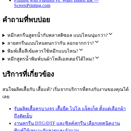
Printing with Plastisol vs. Water Based Ink —
ScreenPrinting.com
คำถามที่พบบ่อย
หมึกสกรีนสูตรน้ำกับพลาสติซอล แบบไหนนุ่มกว่า?
ลายสกรีนแบบไหนทนกว่ากัน ลอกยากกว่า?
พิมพ์เสื้อสีเข้มควรใช้หมึกแบบไหน?
หมึกสูตรน้ำพิมพ์บนผ้าโพลีเอสเตอร์ได้ไหม?
บริการที่เกี่ยวข้อง
สนใจผลิตเสื้อกับ เสื้อแท้? เริ่มจากบริการที่ตรงกับงานของคุณได้
เลย
รับผลิตเสื้อครบวงจร
เสื้อยืด โปโล แจ็คเก็ต ตั้งแต่เลือกผ้า
ถึงตัดเย็บ
งานสกรีน DTG/DTF และซิลค์สกรีน
เลือกเทคนิคงาน
พิมพ์ให้เหมาะกับลายและจำนวน