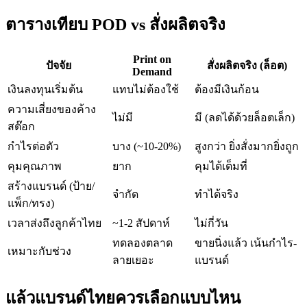
ตารางเทียบ POD vs สั่งผลิตจริง
Print on
ปัจจัย
สั่งผลิตจริง (ล็อต)
Demand
เงินลงทุนเริ่มต้น
แทบไม่ต้องใช้
ต้องมีเงินก้อน
ความเสี่ยงของค้าง
ไม่มี
มี (ลดได้ด้วยล็อตเล็ก)
สต๊อก
กำไรต่อตัว
บาง (~10-20%)
สูงกว่า ยิ่งสั่งมากยิ่งถูก
คุมคุณภาพ
ยาก
คุมได้เต็มที่
สร้างแบรนด์ (ป้าย/
จำกัด
ทำได้จริง
แพ็ก/ทรง)
เวลาส่งถึงลูกค้าไทย
~1-2 สัปดาห์
ไม่กี่วัน
ทดลองตลาด
ขายนิ่งแล้ว เน้นกำไร-
เหมาะกับช่วง
ลายเยอะ
แบรนด์
แล้วแบรนด์ไทยควรเลือกแบบไหน